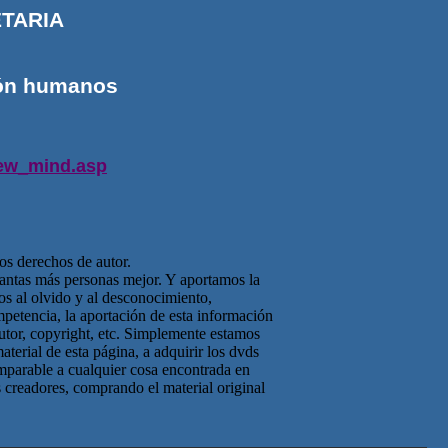
ETARIA
azón humanos
new_mind.asp